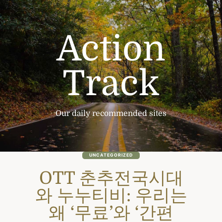
Skip
to
content
Action
Track
Our daily recommended sites
UNCATEGORIZED
OTT 춘추전국시대
와 누누티비: 우리는
왜 ‘무료’와 ‘간편