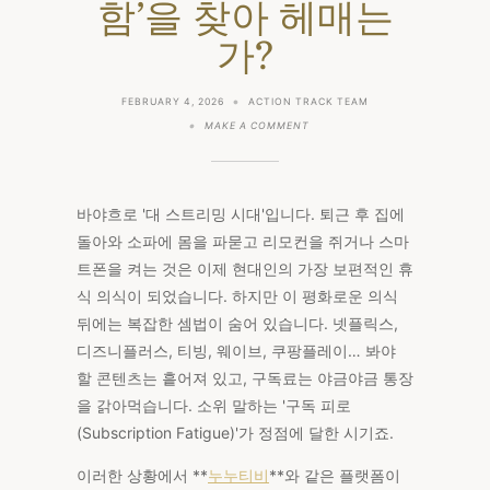
함’을 찾아 헤매는
가?
FEBRUARY 4, 2026
ACTION TRACK TEAM
ON
MAKE A COMMENT
OTT
춘
추
전
국
바야흐로 '대 스트리밍 시대'입니다. 퇴근 후 집에
시
대
돌아와 소파에 몸을 파묻고 리모컨을 쥐거나 스마
와
트폰을 켜는 것은 이제 현대인의 가장 보편적인 휴
누
누
식 의식이 되었습니다. 하지만 이 평화로운 의식
티
비:
뒤에는 복잡한 셈법이 숨어 있습니다. 넷플릭스,
우
디즈니플러스, 티빙, 웨이브, 쿠팡플레이… 봐야
리
는
할 콘텐츠는 흩어져 있고, 구독료는 야금야금 통장
왜
‘무
을 갉아먹습니다. 소위 말하는 '구독 피로
료’와
(Subscription Fatigue)'가 정점에 달한 시기죠.
‘간
편
함’을
이러한 상황에서 **
누누티비
**와 같은 플랫폼이
찾